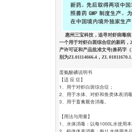
惠州三宝科技，追寻对虾病毒病1
一个用于对虾白斑综合症的新药，200
产许可证和产品批准文号[兽药字（20
别为ZL01114666.4，ZL 0
蛋氨酸碘说明书
【适 应 症】  
1、用于对虾白斑综合症；
2、用于水体、对虾和鱼类体表消
3、用于畜禽厩舍消毒。
【用法与用量】
1、水体消毒：以每1000L水使用本
2、虾体体表消毒：每1L水使用本品