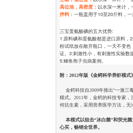
高位池，高密度：
以水深一米计，
拌料：
一瓶盖用于10至20斤料，
三宝蛋氨酸碘的五大优势:
1:原料碘和蛋氨酸都是进口原料，
粉试纸放在敞开瓶口，一天不变色
证。3:刺激性小，有刺激性实验数
5:鲫鱼孢子虫病案例。
附：2012年版《金鳄科学养虾模式
金鳄科技自2009年推出“一激三
模式。2011年，金鳄的科技专
何抗生素，采用营养医学方法，无论
本模式以狙击“冰白菌”和荧光菌
心买，畅销全世界。