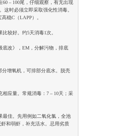
 – 100尾，仔细观察，有无出现
兆。这时必须立即采取强化性消毒。
高稳C（LAPP）。
比较好。约5天消毒1次。
级底改》，EM，分解污物，排底
部分增氧机，可排部分底水。脱壳
量。常规消毒：7 – 10天；采
果最佳。先用例如二氧化氯，全池
死虾和弱虾，补充活水。忌用劣质