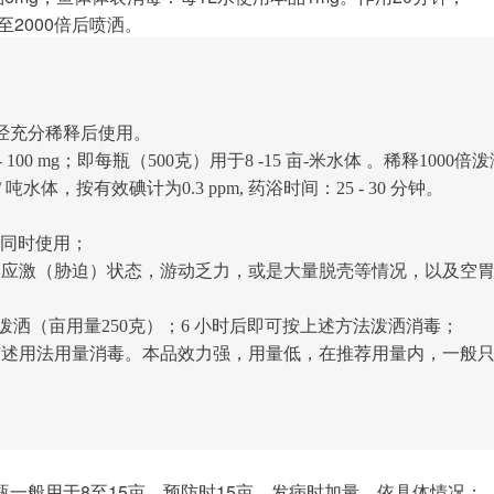
至2000倍后喷洒。
经充分稀释后使用。
 100 mg；即每瓶（500克）
用于8 -15 亩-米水体 。稀释1000倍
 / 吨水体，
按有效碘计为0.3 ppm, 药浴时间：25 - 30 分钟。
 同时使用；
，应激（胁迫）状态，游动乏力，或是大量脱壳等情况，以及空
泼洒（亩用量250克）；
6 小时后即可按上述方法泼洒消毒；
前述用法用量消毒。本品效力强，用量低，在推荐用量内，一般
瓶一般用于8至15亩，预防时15亩，发病时加量，依具体情况；