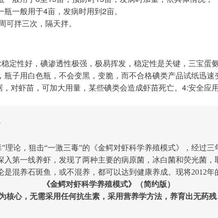
一瓶一般用于4亩，发病时用到2亩。
一周可拌三次，隔天拌。
2:稳定性好，碘渗透性极强，极易挥发，稳定性是关键，三宝蛋
，瓶子用白色瓶，不会变黑，变脆，而不合格碘类产品试纸迅速
据，对虾苗，可加大用量，某些碘类会造成虾苗死亡。4:安全应
》
毒”理论，狙击“一激三毒”的《金鳄对虾科学养殖模式》，经过
家，深入第一线养虾，发现了两种主要的病原菌，冰白菌和荧光菌
是混养石斑鱼，或不混养，都可以达到健康养成。现将2012年
《金鳄对虾科学养殖模式》（简约版）
为核心，无需采用任何抗生素，采用营养学方法，养育出无药残