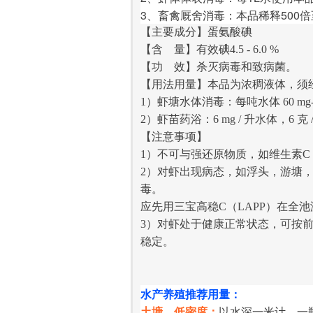
3、畜禽厩舍消毒：本品稀释500倍
【主要成分】蛋氨酸碘
【含 量】有效碘4.5 - 6.0 %
【功
效】杀灭病毒和致病菌。
【
用法用量】本品为浓稠液体，须
1）虾塘水体消毒：每吨水体 60 mg-
2）虾苗药浴：6 mg / 升水体，6 克
【注意事项】
1）不可与强还原物质，如维生素C
2）对虾出现病态，如浮头，游塘
毒。
应先用三宝高稳C（LAPP）在全池
3）对虾处于健康正常状态，可按
稳定。
水产养殖推荐用量：
土塘，低密度：
以水深一米计，一