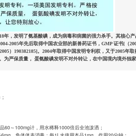
8年，发明了氨基酸碘，成为病毒和病菌的强力杀手。其核心产
4-2005年先后取得中国农业部的新兽药证书，GMP 证书[（200
05）190382185]。2004年取得中国发明专利权，又于200
1811670.1。为严保质量， 蛋氨酸碘发明不对外转让，在中国境内境
毒；
品60～100mg计，用水稀释1000倍后全池泼洒；
6mg，鱼体体表消毒：每1L水使用本品1mg。作用20分钟；