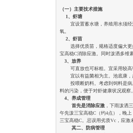
（一）
主要技术措施
1、
虾塘
宜设置蓄水塘，养殖用水须经消
氧。
2、
虾苗
选择优质苗，规格适度偏大更好。
宝高稳C消除应激。同时泼洒多维
3、
放养
可直放也可标粗。宜采用较高密
宜以有益菌相为主。池底康，超
投喂断奶料。考虑到饲料是病原菌
料的污染，便于对虾健康状况观察
4、养成管理
首先是消除应激
，下雨泼洒三
午先泼三宝高稳C（约4点），晚
三宝高稳C。忌误用劣质Vc，应激
其二、防病管理