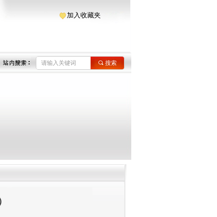
加入收藏夹
끠
搜索
x）