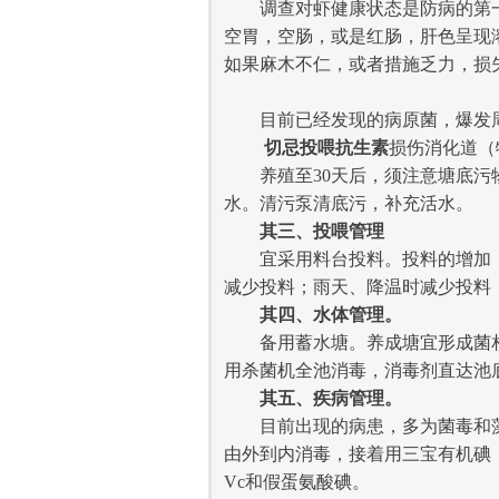
调查对虾健康状态是防病的第一要务
空胃，空肠，或是红肠，肝色呈现
如果麻木不仁，或者措施乏力，损失
目前已经发现的病原菌，爆发周期
切忌投喂抗生素
损伤消化道（
养殖至30天后，须注意塘底污物
水。清污泵清底污，补充活水。
其三、
投喂管理
宜采用料台投料。投料的增加，不
减少投料；雨天、降温时减少投料
其四、
水体管理。
备用蓄水塘。养成塘宜形成菌相主
用杀菌机全池消毒，消毒剂直达池
其五、
疾病管理。
目前出现的病患，多为菌毒和藻
由外到内消毒，接着用三宝有机碘
Vc和假蛋氨酸碘。