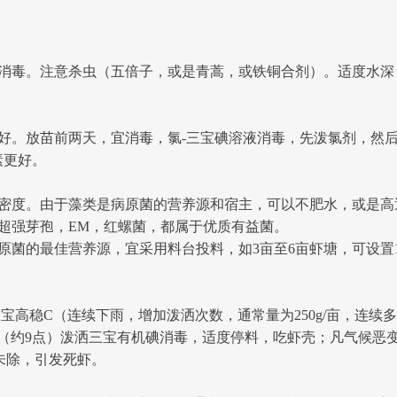
毒。注意杀虫（五倍子，或是青蒿，或铁铜合剂）。适度水深
放苗前两天，宜消毒，氯-三宝碘溶液消毒，先泼氯剂，然后
素更好。
度。由于藻类是病原菌的营养源和宿主，可以不肥水，或是高
强芽孢，EM，红螺菌，都属于优质有益菌。
的最佳营养源，宜采用料台投料，如3亩至6亩虾塘，可设置18
。
宝高稳C（连续下雨，增加泼洒次数，通常量为250g/亩，连续
上（约9点）泼洒三宝有机碘消毒，适度停料，吃虾壳；凡气候恶
未除，引发死虾。