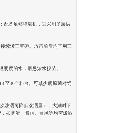
；配备足够增氧机，宜采用多层供
接续泼三宝碘。放苗前后均宜用三
透明度的水；最忌浓水投苗。
 至36个料台。可减少病原菌对饲
多次泼洒可降低泼洒量）；大潮时下
变，如寒流、暴雨、台风等均需泼洒