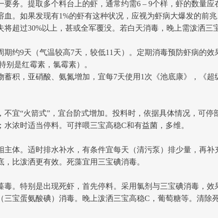
。提取多个料台上的虾，通常约需6 – 9个样，虾的数量应在60
溶血。如果发现有1%的虾有这种状况，应视为虾病大爆发的前
将超过30%以上，甚或全军覆没。若白天消毒，晚上需泼洒三宝
约9天（气温较高7天，较低11天）。定期消毒预防虾病的效果
特别是红霉素，氯霉素）。
蓄积，亚硝酸、氨氮增加，宜每7天使用1次《池底康》，《超
宜“火箭式”，宜台阶式增加。投料时，依据具体情况，可停
；水浓时适当停料。可拌喂三宝高稳C和有益菌，多维。
体。适时排水补水，有条件宜每天（清污泵）排少量，再补充相应
底，比泼洒更有效。死藻宜用三宝碘消毒。
毒。特别是出现死虾，首先停料。采用氯剂与三宝碘消毒，效
（三宝蛋氨酸碘）消毒。晚上泼洒三宝高稳C，葡萄糖等。清除