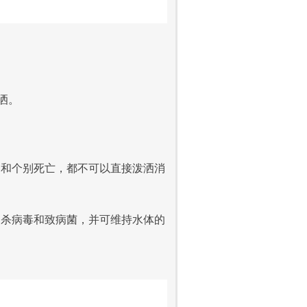
泼洒。
胃和个别死亡，
都不可以直接泼洒消
只杀病毒和致病菌，
并可维持水体的